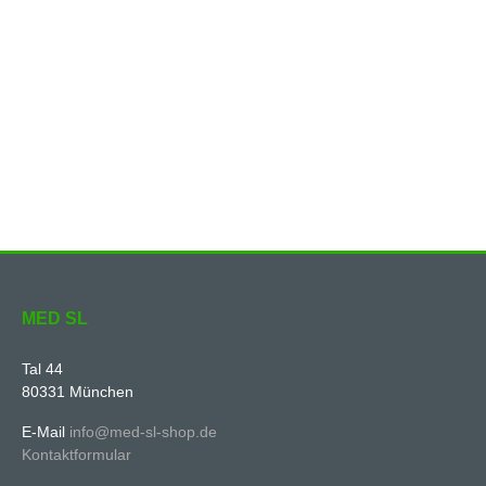
MED SL
Tal 44
80331 München
E-Mail
info@med-sl-shop.de
Kontaktformular