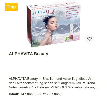
Tipp
ALPHAVITA Beauty
ALPHAVITA Beauty In Brasilien und Asien liegt diese Art
der Faltenbekämpfung schon seit längerem voll im Trend –
Nutricosmetic-Produkte mit VERISOL® Wir setzen da an,
wo es entsteht – an den Zellen von innen. Strafft die Haut
Inhalt:
14 Stück
(2,85 €* / 1 Stück)
im Gesicht & am Körper Reduziert bestehende Falten &
wirkt vorbeugend Verbesserte Hautelastizität Glatteres
Hautbild Gestärktes Bindegewebe & Rückgang Cellulite