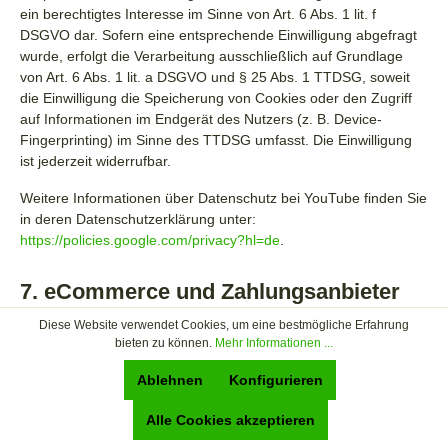
ein berechtigtes Interesse im Sinne von Art. 6 Abs. 1 lit. f
DSGVO dar. Sofern eine entsprechende Einwilligung abgefragt
wurde, erfolgt die Verarbeitung ausschließlich auf Grundlage
von Art. 6 Abs. 1 lit. a DSGVO und § 25 Abs. 1 TTDSG, soweit
die Einwilligung die Speicherung von Cookies oder den Zugriff
auf Informationen im Endgerät des Nutzers (z. B. Device-
Fingerprinting) im Sinne des TTDSG umfasst. Die Einwilligung
ist jederzeit widerrufbar.
Weitere Informationen über Datenschutz bei YouTube finden Sie
in deren Datenschutzerklärung unter:
https://policies.google.com/privacy?hl=de
.
7. eCommerce und Zahlungs­anbieter
Diese Website verwendet Cookies, um eine bestmögliche Erfahrung
Verarbeiten von Daten (Kunden- und
bieten zu können.
Mehr Informationen ...
Vertragsdaten)
Ablehnen
Konfigurieren
Wir erheben, verarbeiten und nutzen personenbezogene Daten
Alle Cookies akzeptieren
nur, soweit sie für die Begründung, inhaltliche Ausgestaltung
oder Änderung des Rechtsverhältnisses erforderlich sind