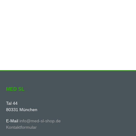
MED SL
Tal 44
80331 München
E-Mail
info@med-sl-shop.de
Kontaktformular